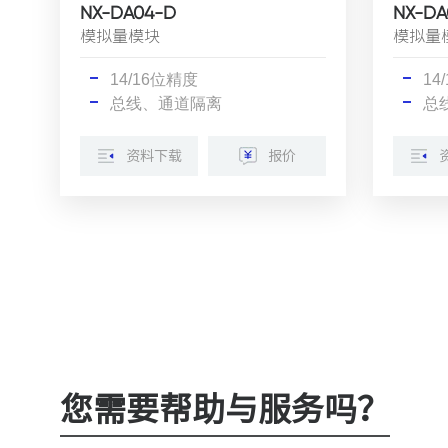
NX-DA04-D
NX-DA
模拟量模块
模拟量
14/16位精度
14
总线、通道隔离
总
资料下载
报价
您需要帮助与服务吗？