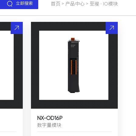
立即搜索
>
>
首页
产品中心
至璨 · IO模块
NX-OD16P
数字量模块