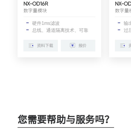
NX-OD16R
NX-OD
数字量模块
数字量
硬件1ms滤波
输
总线、通道隔离技术、可靠
过
资料下载
报价
您需要帮助与服务吗？