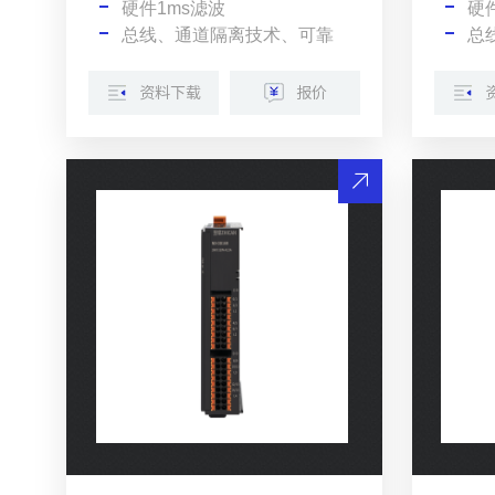
硬件1ms滤波
硬
总线、通道隔离技术、可靠
总
资料下载
报价