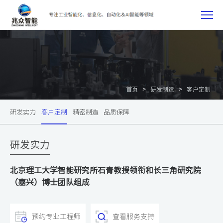
研
发
制
>
>
首页
研发制造
客户定制
造
研发实力
客户定制
精密制造
品质保障
研发实力
北京理工大学智能研究所石青教授领衔和长三角研究院
（嘉兴）博士团队组成
预约专业工程师
查看服务支持