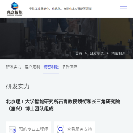
研
发
制
>
>
首页
研发制造
精密制造
造
研发实力
客户定制
精密制造
品质保障
研发实力
北京理工大学智能研究所石青教授领衔和长三角研究院
（嘉兴）博士团队组成
预约专业工程师
查看服务支持